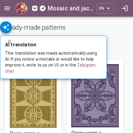
Mosaic and jacquard patterns for everyone
EN
Ready-made patterns
ADVANCED SEARCH
AI translation
1
…
41
42
43
…
165
This translation was made automatically using
AI. If you notice a mistake or would like to help
improve it, write to us on
VK
or in the
Telegram
chat
Покрывало с